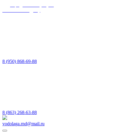
Юридические услуги
в Ростове-на-Дону
8 (950) 868-69-88
8 (863) 268-63-88
vodolaga.rnd@mail.ru